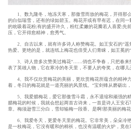
1、数九隆冬，地冻天寒，那傲雪而放的梅花，开得那么
的白似瑞雪，还有的绿如碧玉。梅花开或有早有迟，在同一
的吮吸着花粉;有的盛开许久，粉红柔嫩的花瓣若人喜爱;
压，它开得愈精神，愈秀气。
2、自古以来，就有许多诗人称赞梅花。如王安石的“遥知
热爱。更绝的是，就连纸上梅花也倍受人们青睐，如王冕的
3、诗人曾多次赞美过梅花“……俏也不争春，只把春来报
表了英雄人物，它在寒冷的冬天里，不要人的夸奖，在哪儿
4、我不仅欣赏梅花的美丽，更欣赏梅花所蕴含的精神力
着，冬日的梅花就是一道亮丽的风景线。“宝剑锋从磨砺出
5、我爱腊梅花，爱它那傲雪斗霜，永不退缩和顽强的精神
腊梅花的时候，我就会想起两首古诗来，一首是诗人王安石写
章。梅须逊雪三分白，雪却输梅一段香。是啊!那美丽的梅花
6、我爱冬天，更爱冬天里的梅花。它非常美，朵朵冷艳，
是一枝梅花，它没有暖和的棉袄，也没有温暖的火炉，竟在