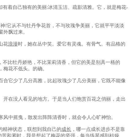
有着自己独有的美丽:冰清玉洁、疏影清雅。它，就是梅花-
神!它从不与牡丹争花首，不与玫瑰争美丽，它就平平淡淡
窗外飘过来。
山花
浪漫
时，她在丛中笑。爱它有灵魂。有骨气。有品格的
，不比牡丹娇艳，不比茉莉清香，但它的美是别具一格的
，梅花不低头。的确。
百合它少了几分高雅，比起玫瑰少了几分美丽，它既不能像
。开在没人看见的地方。于是当人们饱赏百花之俏丽，走出
寒风中摇曳，散发出阵阵清香时，就会令人心旷神怡。
的精神状态，联想到我自己的
成长
，哪一点成长进步不是靠
功苦和累时，我是想起了梅花的坚强，每当练琴感到枯燥