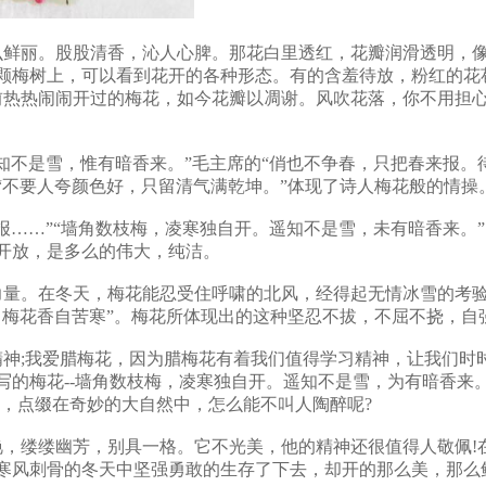
鲜丽。股股清香，沁人心脾。那花白里透红，花瓣润滑透明，像
颗梅树上，可以看到花开的各种形态。有的含羞待放，粉红的花
先前热热闹闹开过的梅花，如今花瓣以凋谢。风吹花落，你不用担
不是雪，惟有暗香来。”毛主席的“俏也不争春，只把春来报。
“不要人夸颜色好，只留清气满乾坤。”体现了诗人梅花般的情操
……”“墙角数枝梅，凌寒独自开。遥知不是雪，未有暗香来。
开放，是多么的伟大，纯洁。
量。在冬天，梅花能忍受住呼啸的北风，经得起无情冰雪的考验
，梅花香自苦寒”。梅花所体现出的这种坚忍不拔，不屈不挠，自
;我爱腊梅花，因为腊梅花有着我们值得学习精神，让我们时时刻
的梅花--墙角数枝梅，凌寒独自开。遥知不是雪，为有暗香来。
，点缀在奇妙的大自然中，怎么能不叫人陶醉呢?
缕缕幽芳，别具一格。它不光美，他的精神还很值得人敬佩!
寒风刺骨的冬天中坚强勇敢的生存了下去，却开的那么美，那么