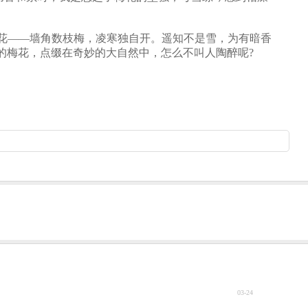
花――墙角数枝梅，凌寒独自开。遥知不是雪，为有暗香
的梅花，点缀在奇妙的大自然中，怎么不叫人陶醉呢?
03-24