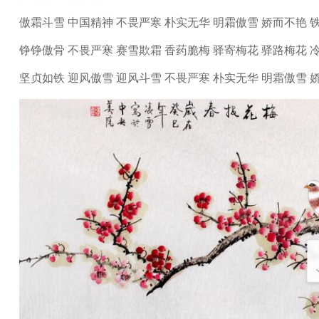
傲霜斗雪 中国精神 不畏严寒 朴实无华 明霜傲雪 娇而不艳 
铮铮傲骨 不畏严寒 赛雪欺霜 香药脆梅 驿寄梅花 驿路梅花 
坚贞如铁 迎风傲雪 迎风斗雪 不畏严寒 朴实无华 明霜傲雪