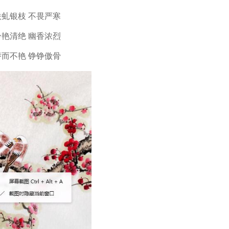
铁虬银枝 不畏严寒
冷艳清绝 幽香浓烈
 娇而不艳 铮铮傲骨