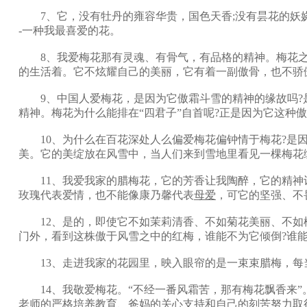
7、它，没有牡丹的雍容华贵，国色天香;没有昙花的妖娆美
-一种我最喜爱的花。
8、我爱梅花那有灵魂、有骨气，有品格的精神。梅花之所
的生活着。它不炫耀自己的美丽，它有着一副傲骨，也不骄
9、中国人爱梅花，是因为它傲霜斗雪的精神的缘故吗?
精神。梅花为什么能排在“四君子”自首呢?正是因为它这种
10、为什么在百花深处人么偏爱梅花偏钟情于梅花?是因
美。它的美绽放在风雪中，当人们来到雪地里看见一棵梅花
11、我爱我家的腊梅花，它的芳香让我陶醉，它的精神
玫瑰代表爱情，也不能像康乃馨代表
母爱
，可它的坚强、不
12、是的，即使它不如茉莉清香、不如菊花美丽、不如
门外，看到这株傲于风雪之中的红梅，谁能不为它倾倒?谁能
13、走进我家的花园里，映入眼帘的是一束束腊梅，每
14、我敬爱梅花。“不经一番风霜苦，那有梅花飘香来”
老师的严格培养教育、爸妈的关心支持和自己的刻苦努力取