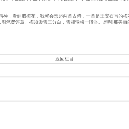
精神，看到腊梅花，我就会想起两首古诗，一首是王安石写的梅
人阁笔费评章。梅须逊雪三分白，雪却输梅一段香。是啊!那美丽
返回栏目