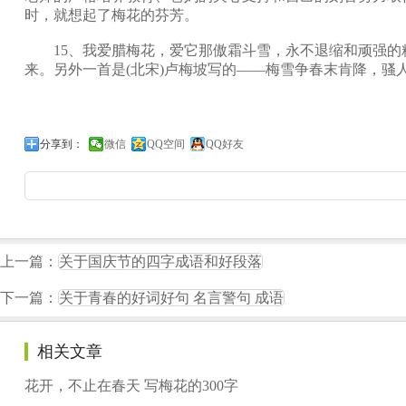
时，就想起了梅花的芬芳。
15、我爱腊梅花，爱它那傲霜斗雪，永不退缩和顽强的
来。另外一首是(北宋)卢梅坡写的――梅雪争春末肯降，骚
分享到：
微信
QQ空间
QQ好友
上一篇：
关于国庆节的四字成语和好段落
下一篇：
关于青春的好词好句 名言警句 成语
相关文章
花开，不止在春天 写梅花的300字