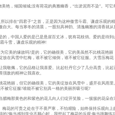
艳，倾国倾城;没有荷花的典雅幽香，“出淤泥而不染”。可它却
以排在“四君子“之首，正是因为这种傲雪斗霜、谦虚乐观的精
傲自大。每当寒冬的清晨，一股别具神韵、清逸幽雅的清香就从
是的，中国人爱的是已是悬崖百丈冰，犹有花枝俏。爱的是待到
傲霜斗雪，谦虚乐观的精神!
为它美的缘故吗?是的，它的确很美，它的美虽然不比桃花艳丽
绽放在风雪中红梅，谁不被它倾倒，谁不被它征服。大雪压梅花
让我敬佩，它的品格让我喜爱。比起牡丹它少了几分高贵，比起
畏强敌的精神让我喜欢。
桃花艳丽，但它的确很美，它的美绽放在风雪中，盛开在风雨里
不被它征服?谁能不被它别具一格的美丽所吸引呢?
当腊梅那黄色的和紫色的花儿向人们绽开笑脸，一簇簇的花朵在
。梅花的可贵之处在于不畏严寒，不怕艰险，始终保持乐观向上
得的?每当感到学业不顺心时，我想起了梅花的乐观;每当跳舞练