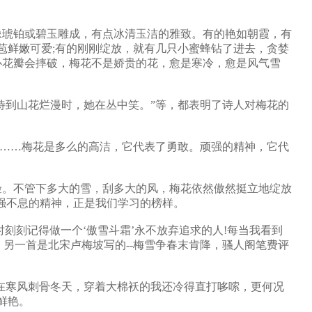
琥铂或碧玉雕成，有点冰清玉洁的雅致。有的艳如朝霞，有
苞鲜嫩可爱;有的刚刚绽放，就有几只小蜜蜂钻了进去，贪婪
心花瓣会摔破，梅花不是娇贵的花，愈是寒冷，愈是风气雪
待到山花烂漫时，她在丛中笑。”等，都表明了诗人对梅花的
。
”……梅花是多么的高洁，它代表了勇敢。顽强的精神，它代
。不管下多大的雪，刮多大的风，梅花依然傲然挺立地绽放
强不息的精神，正是我们学习的榜样。
刻记得做一个‘傲雪斗霜’永不放弃追求的人!每当我看到
另一首是北宋卢梅坡写的--梅雪争春末肯降，骚人阁笔费评
在寒风刺骨冬天，穿着大棉袄的我还冷得直打哆嗦，更何况
鲜艳。