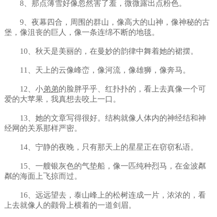
8、那点薄雪好像忽然害了羞，微微露出点粉色。
9、夜幕四合，周围的群山，像高大的山神，像神秘的古
堡，像沮丧的巨人，像一条连绵不断的地毯。
10、秋天是美丽的，在曼妙的韵律中舞着她的裙摆。
11、天上的云像峰峦，像河流，像雄狮，像奔马。
12、小
弟弟
的脸胖乎乎、红扑扑的，看上去真像一个可
爱的大苹果，我真想去咬上一口。
13、她的文章写得很好。结构就像人体内的神经结和神
经网的关系那样严密。
14、宁静的夜晚，只有那天上的星星正在窃窃私语。
15、一艘银灰色的气垫船，像一匹纯种烈马，在金波粼
粼的海面上飞掠而过。
16、远远望去，泰山峰上的松树连成一片，浓浓的，看
上去就像人的颧骨上横着的一道剑眉。