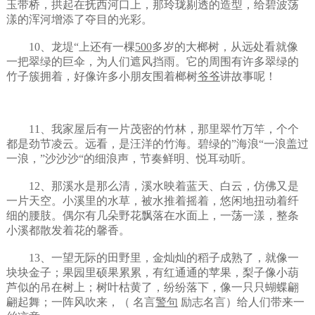
玉带桥，拱起在抚西河口上，那玲珑剔透的造型，给碧波荡
漾的浑河增添了夺目的光彩。
10、龙堤“上还有一棵
500
多岁的大榔树，从远处看就像
一把翠绿的巨伞，为人们遮风挡雨。它的周围有许多翠绿的
竹子簇拥着，好像许多小朋友围着榔树
爷爷
讲故事呢！
11、我家屋后有一片茂密的竹林，那里翠竹万竿，个个
都是劲节凌云。远看，是汪洋的竹海。碧绿的”海浪“一浪盖过
一浪，”沙沙沙“的细浪声，节奏鲜明、悦耳动听。
12、那溪水是那么清，溪水映着蓝天、白云，仿佛又是
一片天空。小溪里的水草，被水推着摇着，悠闲地扭动着纤
细的腰肢。偶尔有几朵野花飘落在水面上，一荡一漾，整条
小溪都散发着花的馨香。
13、一望无际的田野里，金灿灿的稻子成熟了，就像一
块块金子；果园里硕果累累，有红通通的苹果，梨子像小葫
芦似的吊在树上；树叶枯黄了，纷纷落下，像一只只蝴蝶翩
翩起舞；一阵风吹来，（ 名言
警句
励志名言）给人们带来一