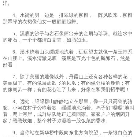
洋。
4、水街的另一边是一排翠绿的柳树，一阵风吹来，柳树
那翠绿的衣裙像仙女一般翩翩起舞。
5、溪底的沙子与岩石像筛出来的金屑与珍珠。就连水中
的卵石，一个个都洁白晶莹，如脂如玉。
6、溪水绕着山头缓缓地流着，远远望去就像一条玉带系
在山腰上。溪水清澈见底，溪底是五光十色的鹅卵石，煞是
好看！
7、除了美丽的雕像以外，丹霞山上还有各种各样的花，
美丽极了。有的像展翅欲飞的凤凰；有的像分枝的鹿角；有
的像喇叭一样；有的花心吐了出来，好像在和我们招手呢！
8、远处，绵绵群山静静地立在那里，像一只只高耸的骆
驼。小河在村子旁哼着歌，缓缓地流淌着。鸭子们”嘎嘎“地叫
着，爬上河岸，成群结队地正赶着回家。家家户户的烟囱升
起了缕缕炊烟，整个村子弥漫着一股饭菜的香味。
9、当你站在新华桥中段向东北方向眺望，一条银白色的