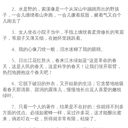
2、水是野的，索溪像是一个从深山中蹦跳而出的野孩
子，一会儿缠绕着山奔跑，一会儿撅着屁股，赌着气又自个
儿闹去了
3、女人坐在小院子当中，手指上缠绞着柔滑修长的苇眉
子，苇眉子又薄又细，在她怀里跳跃着。
4、我的心像刀绞一般，泪水迷糊了我的眼睛。
5、日出江花红胜火，春来江水绿如蓝“这是革命的春
天，这是人民的春天，这是科学的春天！让我们张开双臂，
热烈地拥抱这个春天吧！
6、它脱下破旧的外衣，又开始新的生活；它贪婪地吮吸
着春天那清新、甜润的露珠儿，慢慢地长出逗人喜爱的嫩枝
绿叶。
7、只看一个人的著作，结果是不在好的：你就得不到多
方面的优点。必须如蜜蜂一样，采过许多花，这才能酿出蜜
来，倘若叮在一处，所得就非常有限，枯燥了。