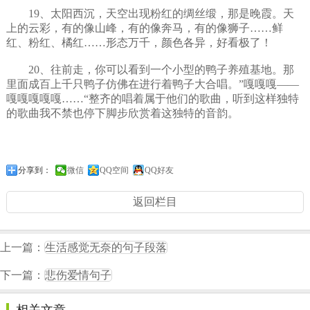
19、太阳西沉，天空出现粉红的绸丝缎，那是晚霞。天
上的云彩，有的像山峰，有的像奔马，有的像狮子……鲜
红、粉红、橘红……形态万千，颜色各异，好看极了！
20、往前走，你可以看到一个小型的鸭子养殖基地。那
里面成百上千只鸭子仿佛在进行着鸭子大合唱。”嘎嘎嘎——
嘎嘎嘎嘎嘎……“整齐的唱着属于他们的歌曲，听到这样独特
的歌曲我不禁也停下脚步欣赏着这独特的音韵。
分享到：
微信
QQ空间
QQ好友
返回栏目
上一篇：
生活感觉无奈的句子段落
下一篇：
悲伤爱情句子