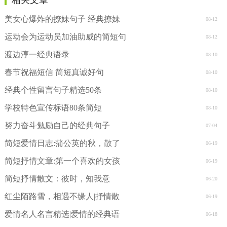
相关文章
美女心爆炸的撩妹句子 经典撩妹
08-12
运动会为运动员加油助威的简短句
08-12
渡边淳一经典语录
08-10
春节祝福短信 简短真诚好句
08-10
经典个性留言句子精选50条
08-10
学校特色宣传标语80条简短
08-10
努力奋斗勉励自己的经典句子
07-04
简短爱情日志:蒲公英的秋，散了
06-19
简短抒情文章:第一个喜欢的女孩
06-19
简短抒情散文：彼时，知我意
06-20
红尘陌路雪，相遇不缘人|抒情散
06-19
爱情名人名言精选|爱情的经典语
06-18