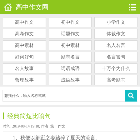
高中作文网
高中作文
初中作文
小学作文
高考作文
话题作文
体裁作文
高中素材
初中素材
名人名言
好词好句
励志名言
名言警句
名人故事
词语成语
十万个为什么
哲理故事
成语故事
高考励志
经典简短比喻句
时间: 2019-08-14 19:18; 作者: 第一作文
1、秋便以翩跹之姿踏碎了
夏天
的流言。