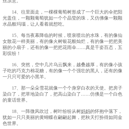
丝凉意。
14、往里面走，一棵棵葡萄树形成了一个巨大的伞把阳
光盖住，一颗颗葡萄犹如一个个晶莹的珠，又仿佛像一颗颗
水晶般玛瑙，让人看着就想吃。
15、每当夜幕降临的时候，喷泉喷出的水珠，有的像仙
女散花一样美丽，有的像火树银花般灿烂，有的像一把把美
丽的小扇子，还有的像一把把花雨伞……真是千姿百态，五
彩缤纷！
16、突然，空中几片乌云飘来，越叠越厚，有的像小孩
子吃的巧克力棉花糖，有的像一个个强壮的黑人，还有的像
一只只可爱的小黑羊。
17、那一朵朵雪花就像一个个身穿白衣的天使。把房子
染白了，把草地染白了，把高山染白了……仿佛是一个白色
的童话世界。
18、一阵微风吹过，树叶纷纷从树
妈妈
的怀抱中落下，
犹如一只只美丽的黄蝴蝶在翩翩起舞，把秋天打扮得如同金
色世界。