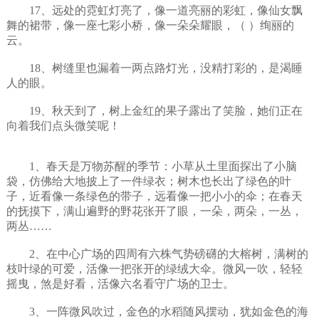
17、远处的霓虹灯亮了，像一道亮丽的彩虹，像仙女飘
舞的裙带，像一座七彩小桥，像一朵朵耀眼，（ ）绚丽的
云。
18、树缝里也漏着一两点路灯光，没精打彩的，是渴睡
人的眼。
19、秋天到了，树上金红的果子露出了笑脸，她们正在
向着我们点头微笑呢！
1、春天是万物苏醒的季节：小草从土里面探出了小脑
袋，仿佛给大地披上了一件绿衣；树木也长出了绿色的叶
子，近看像一条绿色的带子，远看像一把小小的伞；在春天
的抚摸下，满山遍野的野花张开了眼，一朵，两朵，一丛，
两丛……
2、在中心广场的四周有六株气势磅礴的大榕树，满树的
枝叶绿的可爱，活像一把张开的绿绒大伞。微风一吹，轻轻
摇曳，煞是好看，活像六名看守广场的卫士。
3、一阵微风吹过，金色的水稻随风摆动，犹如金色的海