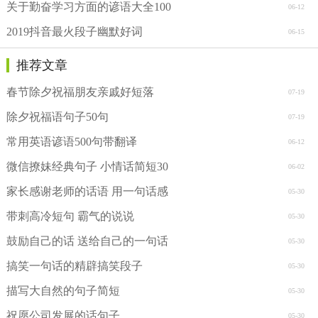
关于勤奋学习方面的谚语大全100
06-12
2019抖音最火段子幽默好词
06-15
推荐文章
春节除夕祝福朋友亲戚好短落
07-19
除夕祝福语句子50句
07-19
常用英语谚语500句带翻译
06-12
微信撩妹经典句子 小情话简短30
06-02
家长感谢老师的话语 用一句话感
05-30
带刺高冷短句 霸气的说说
05-30
鼓励自己的话 送给自己的一句话
05-30
搞笑一句话的精辟搞笑段子
05-30
描写大自然的句子简短
05-30
祝愿公司发展的话句子
05-30