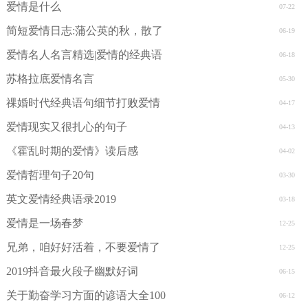
爱情是什么
07-22
简短爱情日志:蒲公英的秋，散了
06-19
爱情名人名言精选|爱情的经典语
06-18
苏格拉底爱情名言
05-30
祼婚时代经典语句细节打败爱情
04-17
爱情现实又很扎心的句子
04-13
《霍乱时期的爱情》读后感
04-02
爱情哲理句子20句
03-30
英文爱情经典语录2019
03-18
爱情是一场春梦
12-25
兄弟，咱好好活着，不要爱情了
12-25
2019抖音最火段子幽默好词
06-15
关于勤奋学习方面的谚语大全100
06-12