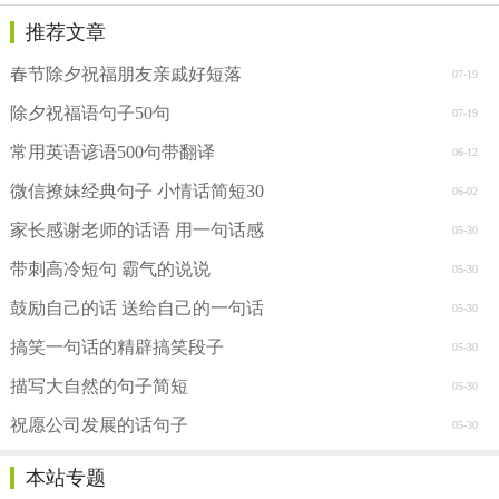
推荐文章
春节除夕祝福朋友亲戚好短落
07-19
除夕祝福语句子50句
07-19
常用英语谚语500句带翻译
06-12
微信撩妹经典句子 小情话简短30
06-02
家长感谢老师的话语 用一句话感
05-30
带刺高冷短句 霸气的说说
05-30
鼓励自己的话 送给自己的一句话
05-30
搞笑一句话的精辟搞笑段子
05-30
描写大自然的句子简短
05-30
祝愿公司发展的话句子
05-30
本站专题