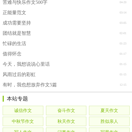
苦难与快乐作文500字
04-20
正能量范文
03-14
成功需要坚持
03-05
团结就是智慧
02-01
忙碌的生活
01-23
值得怀念
01-17
今天，我想说说心里话
01-15
风雨过后的彩虹
01-15
有时，我也想放弃作文5篇
12-15
本站专题
诚信作文
奋斗作文
夏天作文
中秋节作文
秋天作文
胜似亲人