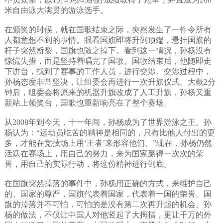
米自由泳大满贯的游泳选手。
在颁奖的时候，就在国歌结束之际，突然发生了一件令所有
人都意想不到的事情。眼看国旗即将升到顶端，悬挂国旗的
杆子突然断裂，国旗也随之掉下。看到这一情况，孙杨没有
惊慌失措，而是坚持着唱完了国歌。国歌结束后，他随即走
下讲台，找到了赛事的工作人员，进行交涉。交涉过程中，
孙杨态度非常坚决，让组委会再进行一次升旗仪式。大概2分
钟后，组委会将原来的机器升旗改成了人工升旗，孙杨又重
新站上领奖台，国歌也重新响亮在了整个赛场。
从2008年到今天，十一年间，孙杨成为了世界游泳之王。孙
杨认为：“运动员吃苦的精神是相同的，只有比他人付出的更
多，才能在竞技场上用‘王者’来形容他们。”现在，孙杨仍然
活跃在赛场上，用自己的努力，来为国家赢得一次次的荣
誉，用自己的实际行动，将这份精神进行到底。
在国旗突然掉落的事件中，孙杨用正确的方式，来维护自己
的、国家的尊严，国旗代表着国家，代表着一国的荣誉。国
旗的掉落并不可怕，可怕的是没有第二次再升起的机会。孙
杨的做法，不仅让中国人对他竖起了大拇指，更让千万的外