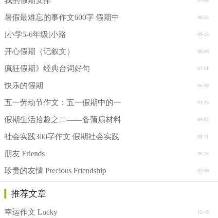
我的假期安排
07-06
暑假最难忘的事作文600字 假期中
08-25
[小学5-6年级]小路
09-15
开心假期（记叙文）
09-09
疯狂假期》经典台词好句
07-01
快乐的假期
06-30
五一劳动节作文：五一假期中的一
04-25
假期生活拾趣之二——备蒲扇材料
09-02
社会实践300字作文 假期社会实践
08-31
朋友 Friends
06-24
珍贵的友情 Precious Friendship
03-09
推荐文章
幸运作文 Lucky
12-16