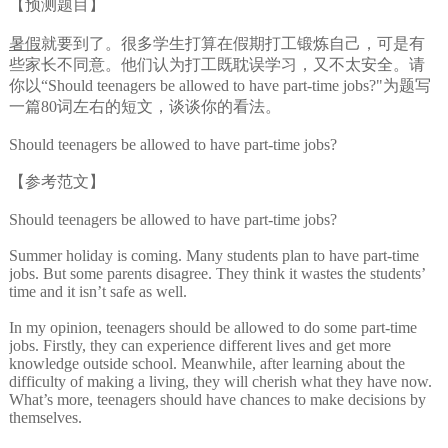
【预测题目】
暑假
就要到了。很多学生打算在假期打工锻炼自己，可是有
些家长不同意。他们认为打工既耽误学习，又不太安全。请
你以“Should teenagers be allowed to have part-time jobs?"为题写
一篇80词左右的短文，谈谈你的看法。
Should teenagers be allowed to have part-time jobs?
【参考范文】
Should teenagers be allowed to have part-time jobs?
Summer holiday is coming. Many students plan to have part-time
jobs. But some parents disagree. They think it wastes the students’
time and it isn’t safe as well.
In my opinion, teenagers should be allowed to do some part-time
jobs. Firstly, they can experience different lives and get more
knowledge outside school. Meanwhile, after learning about the
difficulty of making a living, they will cherish what they have now.
What’s more, teenagers should have chances to make decisions by
themselves.