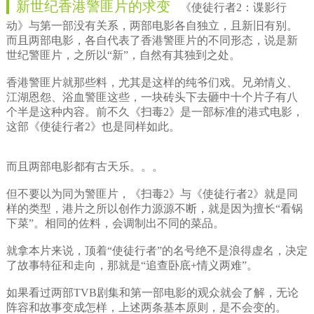
新世纪香港警匪片的求变
《使徒行者2：谍影行
动》与第一部没有关系，两部电影各自独立，且新旧有别。
而且两部电影，各自代表了香港警匪片的不同形态，说是新
世纪警匪片，之所以“新”，自然有其独到之处。
香港警匪片就那些料，尤其是这样的纯爷们戏。兄弟情义、
江湖恩怨、浴血警匪这些，一块砖头下去砸中十个片子有八
个半是这种内容。前不久《扫毒2》是一部标准的港式电影，
这部《使徒行者2》也是同样如此。
而且两部电影都有古天乐。。。
但不要以为同为警匪片，《扫毒2》与《使徒行者2》就是同
样的类型，港片之所以创作力源源不断，就是因为擅长“看锅
下菜”。相同的佐料，会调制出不同的菜品。
就拿本片来说，顶着“使徒行者”的名号绝不是浪得虚名，决定
了故事特征和走向，那就是“追查卧底+情义两难”。
如果看过两部TVB剧集和第一部电影的观众就会了解，无论
阵容和故事变成怎样，上述两条基本原则，是不会变的。