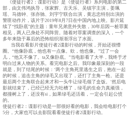
《使徒行者2：谍影行动》是《使徒行者》系列电影的第二
部，由文伟鸿执导，张家辉、古天乐、吴镇宇主演，姜珮
瑶、马德钟、张亦驰、刘宇宁联合出演，黄志忠特别出演的
警匪动作片，该片于2019年8月7日在中国内地上映。影片延
续了“找卧底”的主题：童年兄弟意外失散，30年后因一桩罪案
相见，两人已身处不同阵营。随着对罪案调查的深入，一个
多年来隐于幕后的恐怖组织渐渐浮出了水面。
当我在看影片使徒行者2谍影行动的时候，开始还很懵
圈。“他像卧底，他也有一点像。欸，他也像。”过了一会
儿，“他又不像了。ta又像卧底。”当电影看了大半，我终于才
明白过来人物的关系。看完电影之后。我印象最深刻的一段
就是，到了结尾的时候：‘两个主角死里逃生之后，抱在一起
的时候，追击主角的绿毛又出现了，还打了主角一枪。还是
最后两个主角联合起来才和一头牛让绿毛领了盒饭。’然后电
影就结束了，已经已经无力吐槽了，绿毛的生命力真顽强，
都撞树上了，还没有si，如果绿毛还活着，一定会引起公愤
的。
使徒行者2：谍影行动是一部很好看的电影，我会给电影打个
5分，大家也可以去影院看看使徒行者2谍影行动。