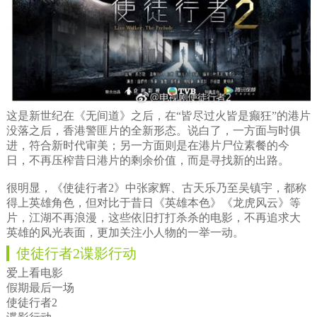
这是新世纪在《无间道》之后，在“皆尽过火皆是癫狂”的港片
没落之后，香港警匪片的全新形态。说白了，一方面与时俱
进，符合新时代审美；另一方面则是在港片尸位素餐的今
日，不再压榨昔日港片的剩余价值，而是寻找新的出路。
很明显，《使徒行者2》中张家辉、古天乐乃至吴镇宇，都称
得上英雄角色，但对比于昔日《英雄本色》《龙虎风云》等
片，江湖不再浪漫，这些依旧打打杀杀的电影，不再追求大
英雄的风光表面，更加关注小人物的一举一动。
使徒行者2谍影行动
爱上看电影
假期最后一场
使徒行者2