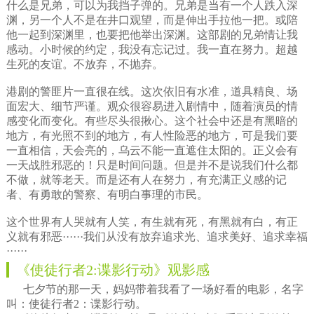
什么是兄弟，可以为我挡子弹的。兄弟是当有一个人跌入深
渊，另一个人不是在井口观望，而是伸出手拉他一把。或陪
他一起到深渊里，也要把他举出深渊。这部剧的兄弟情让我
感动。小时候的约定，我没有忘记过。我一直在努力。超越
生死的友谊。不放弃，不抛弃。
港剧的警匪片一直很在线。这次依旧有水准，道具精良、场
面宏大、细节严谨。观众很容易进入剧情中，随着演员的情
感变化而变化。有些尽头很揪心。这个社会中还是有黑暗的
地方，有光照不到的地方，有人性险恶的地方，可是我们要
一直相信，天会亮的，乌云不能一直遮住太阳的。正义会有
一天战胜邪恶的！只是时间问题。但是并不是说我们什么都
不做，就等老天。而是还有人在努力，有充满正义感的记
者、有勇敢的警察、有明白事理的市民。
这个世界有人哭就有人笑，有生就有死，有黑就有白，有正
义就有邪恶······我们从没有放弃追求光、追求美好、追求幸福
······
《使徒行者2:谍影行动》观影感
七夕节的那一天，妈妈带着我看了一场好看的电影，名字
叫：使徒行者2：谍影行动。