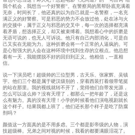
我个机会，我想当一个好警察”。在警察局的黑帮卧底充满着
无奈，时间长了，他还真的以为自己就是一名警察，一名充
满正义的好警察。可是邪恶的势力不会放过他，处在冰与火
的交接中，属于正义与邪恶的交叉中，每一次的选择都充满
着矛盾，想选择正义，却又被束缚着。我想着心中的折磨是
无语可说的，也无人可诉说。他只有自己内部消化，可是自
己又实在无能为力。这种折磨会将一个正常的人逼疯的。可
是心智强大的人会在这种环境中找到生存的立根点。他总想
着有一天，我能摆脱不好的回归到正义。他相信，一直相
信。
说一下演员吧！超级帅的三位型男，古天乐、张家辉、吴镇
宇。他们三个都是属于硬汉级别的，穿着西装打着领带笔挺
的站在那里。我的视线就转不开了，觉得他们自带发光源，
怎么可以这么帅？没有天理了，都那么一把年龄了，还是这
么有魅力。真的没有天理！小学的时候看他们演电视剧就长
这个样子。结果我都上班了，他们还长那个样子是吃了防腐
剂吗？
颜值这一方面真的是不用多虑。三个都是影帝级的人物，演
技超级棒。兄弟之间对视的时候，我看的都要满眼泪花了。