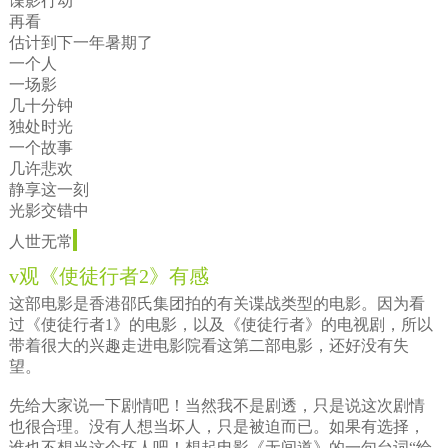
谍影行动
再看
估计到下一年暑期了
一个人
一场影
几十分钟
独处时光
一个故事
几许悲欢
静享这一刻
光影交错中
人世无常
v观《使徒行者2》有感
这部电影是香港邵氏集团拍的有关谍战类型的电影。因为看
过《使徒行者1》的电影，以及《使徒行者》的电视剧，所以
带着很大的兴趣走进电影院看这第二部电影，还好没有失
望。
先给大家说一下剧情吧！当然我不是剧透，只是说这次剧情
也很合理。没有人想当坏人，只是被迫而已。如果有选择，
谁也不想当这个坏人吧！想起电影《无间道》的一句台词“给