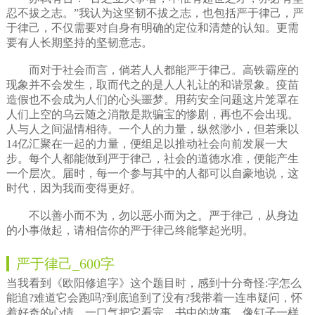
忍不拔之志。”我认为这坚韧不拔之志，也包括严于律己，严
于律己，不仅需要对自身有明确的定位和清楚的认知。更需
要有人长期坚持的坚韧意志。
而对于社会而言，倘若人人都能严于律己。高铁霸座的
现象并不会发生，取而代之的是人人礼让的和谐景象。疫苗
造假也不会成为人们的心头噩梦。用药安全问题这片笼罩在
人们上空的乌云随之消散是欺骗宝的惨剧，再也不会出现。
人与人之间温情相待。一个人的力量，纵然渺小，但若乘以
14亿汇聚在一起的力量，便组足以推动社会向前发展一大
步。每个人都能做到严于律己，社会的道德水准，便能产生
一个层次。届时，每一个参与其中的人都可以自豪地说，这
时代，因为我而变得更好。
不以善小而不为，勿以恶小而为之。严于律己，从身边
的小事做起，请相信你的严于律己终能擎起光明。
严于律己_600字
当我看到《欧阳修追字》这个题目时，感到十分奇怪:字怎么
能追?难道它会跑吗?到底追到了没有?我带着一连串疑问，怀
着好奇的心情，一口气把它看完。书中的故事，像钉子一样