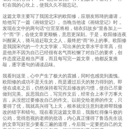
钉在我的心坎上，使我久久不能忘记。
这篇文章主要写了我国北宋的欧阳修，应朋友韩琦的邀请，
给他写了一篇《画锦堂记》。当晚当他读《画锦堂记》时，
发现在文中的两句话“仕官至将相，锦衣归故乡”里各加上一
个“而”字，会使文章更顺畅，意思更深刻。于是，欧阳修连夜
叫醒家人，骑马追赶取文之人，最终把“而”补上的事。欧阳修
是我国宋代的一个大文学家，写出来的文章水平非常高，但
是他并不因为自己已经很有名气而松懈了对自己的要求，创
作态度还是相当严谨，而且每写完一篇文章，他都反复推
敲，逐字逐句的诵读品味。
我看到这里，心中产生了极大的震撼，同时也感觉到羞愧。
欧阳修的成功不是天生的，而是通过后天的努力得到的。即
使在成名之后，仍然保持着写完后修改的习惯，使自己尽量
做到完美。反思我自己，写完作文后，经常合上本子万事大
吉，从没想过要修改自己的作文。以前交给老师的作文，只
要得了优，我就高兴得飞上天，根本就没注意到老师帮我修
改的错字和错句。现在看完这篇文章后，我脸红得像斗败的
公鸡，觉得忽视的老师的批语，内心真正懂得了鲁迅先生说
的文章写好至少要看三遍的道理，今后我一定要把自己的文