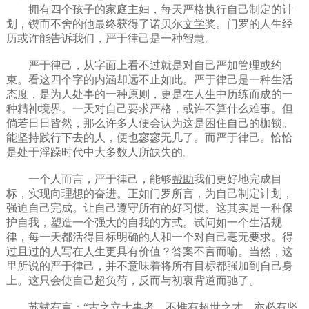
拥有四个孩子的家庭主妇，每天严格执行自己制定的计
划，锲而不舍的他最终获得了诺贝尔
文学
奖。门罗的人生经
历或许能告诉我们，严于律己是一种智慧。
严于律己，从字面上看不过就是对自己严加管理或约
束。看这四个字的内涵却远不止如此。严于律己是一种生活
态度，是为人处事的一种原则，更是在人生中历练而成的一
种精神境界。一天对自己要求严格，或许不算什么难事。但
倘若日日皆然，那么许多人便会认为这是困住自己的枷锁。
能坚持践行下去的人，便也寥寥无几了。而严于律己。恰恰
是处于浮躁时代中大多数人所缺失的。
一个人而言，严于律己，能够
帮助
我们更好地完成目
标，实现向理想的奋进。正如门罗所言，为自己制定计划，
强迫自己完成。让自己遵守所有的好习惯。这其实是一种保
护自我，塑造一个强大的自我的方式。试问如一个生活规
律，每一天都活得目标明确的人和一个对自己毫无要求。得
过且过的人写在人生更具有价值？答案不言而喻。当然，这
里所说的严于律己，并不意味着将所有目标都强加到自己身
上。这只会使自己超负荷，反而与初衷背道而驰了。
苏轼有言：“古之立大事者，不惟有超世之才，亦必有坚