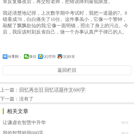
章反复修改后，再交给老师，把错误降到最低限度。
我还清楚地记得，上次数学期中考试时，我把一道题的7。8
错看成78，白白痛失了10分。这件事虽小，它像一个警钟，
敲醒了飘飘欲仙的我;它像一面明镜，照出了身上的污点。今
后，我应该时刻反省自己，做一个办事认真严于律己的人。
分享到：
微信
QQ空间
QQ好友
返回栏目
上一篇：
回忆再念旧 回忆话题作文600字
下一篇：没有了
相关文章
让谦虚在智慧中升华
08-02
我的智慧校园600字
06-23