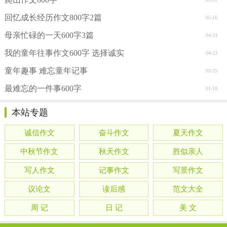
回忆成长经历作文800字2篇
05-16
母亲忙碌的一天600字3篇
04-24
我的童年往事作文600字 选择诚实
04-23
童年趣事 难忘童年记事
03-25
最难忘的一件事600字
01-18
本站专题
诚信作文
奋斗作文
夏天作文
中秋节作文
秋天作文
胜似亲人
写人作文
记事作文
写景作文
议论文
读后感
范文大全
周 记
日 记
美 文