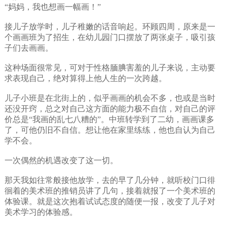
“妈妈，我也想画一幅画！”
接儿子放学时，儿子稚嫩的话音响起。环顾四周，原来是一
个画画班为了招生，在幼儿园门口摆放了两张桌子，吸引孩
子们去画画。
这种场面很常见，可对于性格腼腆害羞的儿子来说，主动要
求表现自己，绝对算得上他人生的一次跨越。
儿子小班是在北街上的，似乎画画的机会不多，也或是当时
还没开窍，总之对自己这方面的能力极不自信，对自己的评
价总是“我画的乱七八糟的”。中班转学到了二幼，画画课多
了，可他仍旧不自信。想让他在家里练练，他也自认为自己
学不会。
一次偶然的机遇改变了这一切。
那天我如往常般接他放学，去的早了几分钟，就听校门口徘
徊着的美术班的推销员讲了几句，接着就报了一个美术班的
体验课。就是这次抱着试试态度的随便一报，改变了儿子对
美术学习的体验感。