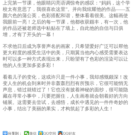
上完第一节课，他眼睛闪亮语调惊奇的感叹：“妈妈，这个学
校太有意思了，我很喜欢这里”。并向我炫耀他的作品——五
颜六色的蒲公英，色彩搭配和谐，整体看着很美。这幅画使
我眼前一亮！之后的每一节课，他都收获颇丰，有一次，他
的作品还被老师选中粘贴在了墙上，自此他的自信与日俱
增，才有了开头的一幕！
不求他日后成为享誉声名的画家，只希望爱好广泛可以帮他
更大程度的感受生活中的美，只期翼当他内心感受需要表达
时可以多一种方式表现出来，只盼望有了色彩的渲染可以让
他的人生更加多姿多彩！
看着儿子的变化，这或许只是一件小事，我却感慨颇深！改
变人生的机会到来时并非轰轰烈烈有所预示，它很可能悄无
声息，错过就错过了！它也没有披着神秘的面纱，很可能隐
藏在寻常小事中，只要把握住，人生画卷就会朝着好的方向
铺展。这需要去尝试，去感悟，成长中遇见的一件件奇妙的
小事，结出了美丽的果实，才构筑起了多彩的人生！
分享到：
微信
QQ空间
QQ好友