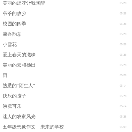
美丽的烟花让我陶醉
05-28
爷爷的故乡
05-28
校园的四季
05-28
荷香韵意
05-28
小雪花
05-28
爱上春天的滋味
05-28
美丽的云和梯田
05-28
雨
05-28
熟悉的“陌生人”
05-14
快乐的孩子
05-28
沸腾可乐
05-14
迷人的农家风光
05-28
五年级想象作文：未来的学校
05-09