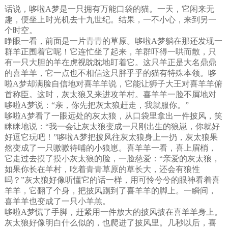
话说，哆啦A梦是一只拥有万能口袋的猫。一天，它闲来无
趣，便坐上时光机去十九世纪。结果，一不小心，来到另一
个时空。
睁眼一看，前面是一片青青的草原。哆啦A梦躺在那还发现一
群羊正围着它呢！它连忙坐了起来，羊群吓得一哄而散，只
有一只大胆的羊在虎视眈眈地盯着它。这只羊正是大名鼎鼎
的喜羊羊，它一点也不相信这只胖乎乎的猫有特殊本领。哆
啦A梦却满脸自信地对喜羊羊说，它能让狮子大王对喜羊羊俯
首称臣。这时，灰太狼又来进攻羊村。喜羊羊一脸不屑地对
哆啦A梦说：“亲，你先把灰太狼赶走，我就服你。”
哆啦A梦看了一眼远处的灰太狼，从口袋里拿出一件披风，笑
眯眯地说：“我一会让灰太狼变成一只刚出生的狼崽，你就好
好逗它玩吧！”哆啦A梦把披风往灰太狼身上一扔，灰太狼果
然变成了一只嗷嗷待哺的小狼崽。喜羊羊一看，喜上眉梢，
它走过去摸了摸小灰太狼的脸，一脸慈爱：“亲爱的灰太狼，
如果你长在羊村，吃着青青草原的草长大，还会有狼性
吗？”灰太狼好像听懂它的话一样，用可怜兮兮的眼神看着喜
羊羊，它翻了个身，把披风踢到了喜羊羊的脚上。一瞬间，
喜羊羊也变成了一只小羊羔。
哆啦A梦慌了手脚，赶紧用一件放大的披风披在喜羊羊身上。
灰太狼好像明白什么似的，也爬进了披风里。几秒以后，喜