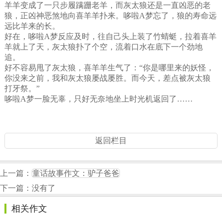
羊羊变成了一只步履蹒跚老羊，而灰太狼还是一直凶恶的老
狼，正凶神恶煞地向喜羊羊扑来。哆啦A梦忘了，狼的寿命远
远比羊来的长。
好在，哆啦A梦反应及时，往自己头上装了竹蜻蜓，拉着喜羊
羊就上了天，灰太狼扑了个空，流着口水在底下一个劲地
追。
好不容易甩了灰太狼，喜羊羊生气了：“你是哪里来的妖怪，
你没来之前，我和灰太狼屡战屡胜。而今天，差点被灰太狼
打牙祭。”
哆啦A梦一脸无辜，只好无奈地坐上时光机返回了……
返回栏目
上一篇：
童话故事作文：驴子爸爸
下一篇：没有了
相关作文