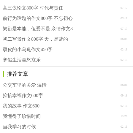
高三议论文800字 时代与责任
07-17
前行为话题的作文800字 不忘初心
07-17
繁衍是本能，但爱不是 亲情作文8
07-17
初二写景作文800字 天，是蓝的
06-06
顽皮的小乌龟作文450字
02-19
寒假生活喜怒哀乐
02-15
推荐文章
公交车里的关爱 温情
06-04
捡拾幸福作文600字
09-11
我的故事 作文600
02-16
我懂得了珍惜时间
12-26
当我学习的时候
02-15