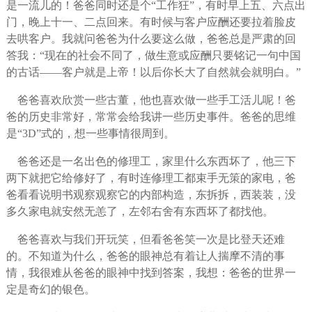
是一流儿的！爸爸同时还是个“工作狂”，有时早上五、六点出
门，晚上十一、二点回来。有时候与客户应酬还要拉着脸皮
去哄客户。我就问爸爸为什么要这么做，爸爸总是严肃的回
答我：“现在的社会不同了，做生意或应酬只要铭记一句中国
的古话——客户就是上帝！以后你长大了自然就会就明白。”
爸爸喜欢欣赏一些古董，他也喜欢做一些手工活儿呢！爸
爸的历史非常好，常常会给我讲一些历史事件。爸爸的思维
是“3D”式的，想一些事情很周到。
爸爸还是一名出色的修理工，家里什么东西坏了，他三下
两下就把它给修好了，有时连修理工都束手无策的家电，爸
爸看看说明书观察观察它的内部构造，东拆拆，西装装，没
多久家电就安然无恙了，左邻右舍有东西坏了都找他。
爸爸喜欢与我们开玩笑，但看爸爸笑一次是比登天还难
的。不知道为什么，爸爸的眼神总有着让人揣摩不清的事
情，我很难从爸爸的眼神中找到答案，我想：爸爸的世界一
定是奇幻的银色。