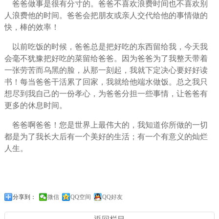
爸爸做事是很有分寸的。爸爸不喜欢浪费时间也不喜欢别
人浪费他的时间。爸爸会把朋友或亲人交代给他的事情做的
快，棒的效率！
以前吃饭的时候，爸爸总是把好吃的东西留给我，今天我
会毫不犹豫把好吃的菜留给爸爸。因为爸爸为了我整天带着
一张劳苦而乌黑的脸，从那一刻起，我就下定决心要好好读
书！每当爸爸干活累了回家，我就给他端水做饭。总之我只
想尽到我自己的一份孝心，为爸爸分担一些事情，让爸爸有
更多的休息时间。
爸爸啊爸爸！您是世界上最伟大的，我知道你所做的一切
都是为了我长大后有一个美好的生活；有一个有意义的灿烂
人生。
分享到：
微信
QQ空间
QQ好友