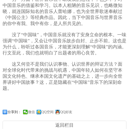
中国音乐的借鉴和学习。以本人粗陋的音乐见识，也略微知
晓，就连国际知名的音乐人蕾哈娜，也为全世界歌迷奉献过
《中国公主》等经典作品。因此，当下中国音乐与世界音乐
的你中有我、我中有你，是人所共见的。
没了“中国味”，中国音乐就没有了安身立命的根本。一味
强调“中国味”，又会让中国音乐故步自封、止步不前。这也是
为什么，聆听过各国音乐，才能更深刻理解“中国味”的内涵。
行文至此，我们也就明白了出题者的用心良苦。
这又何尝不是我们认识事物、认识世界的辩证方法？面
对全球化时代带来的挑战与机遇，中国年轻人如何在坚守本
国文化特色、继承本国文化遗产的基础之上，进一步向全世
界讲好中国故事？这，正是隐藏在“中国味”音乐下的深刻命
题。
分享到：
微信
QQ空间
QQ好友
返回栏目