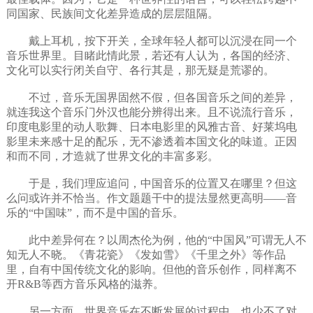
同国家、民族间文化差异造成的层层阻隔。
戴上耳机，按下开关，全球年轻人都可以沉浸在同一个
音乐世界里。目睹此情此景，若还有人认为，各国的经济、
文化可以实行闭关自守、各行其是，那无疑是荒谬的。
不过，音乐无国界固然不假，但各国音乐之间的差异，
就连我这个音乐门外汉也能分辨得出来。且不说流行音乐，
印度电影里的动人歌舞、日本电影里的风雅古音、好莱坞电
影里未来感十足的配乐，无不渗透着本国文化的味道。正因
和而不同，才造就了世界文化的丰富多彩。
于是，我们理应追问，中国音乐的位置又在哪里？但这
么问或许并不恰当。作文题题干中的提法显然更高明——音
乐的“中国味”，而不是中国的音乐。
此中差异何在？以周杰伦为例，他的“中国风”可谓无人不
知无人不晓。《青花瓷》《发如雪》《千里之外》等作品
里，自有中国传统文化的影响。但他的音乐创作，同样离不
开R&B等西方音乐风格的滋养。
另一方面，世界音乐在不断发展的过程中，也少不了对