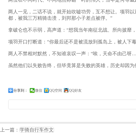
两人一见，二话不说，就开始吹嘘功劳，互不想让。项羽以
都，被我三万精骑击溃，刘邦那小子差点被俘。”
拿破仑也不示弱，高声道：“想我当年南征北战、所向披靡
项羽开口打断道：“你最后还不是被流放到孤岛上，被人下毒
两人不禁相对默然，不知谁哀叹一声：“唉，天命不由己呀…
虽然他们以失败告终，但毕竟算是失败的英雄，历史却因为
分享到：
微信
QQ空间
QQ好友
上一篇：
学骑自行车作文