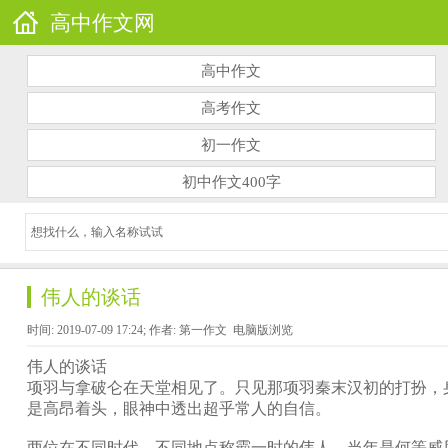
高中作文网
高中作文
高考作文
初一作文
初中作文400字
伟人的谈话
时间: 2019-07-09 17:24; 作者: 第一作文
电脑版浏览
伟人的谈话
项羽与拿破仑在天堂相见了。只见那项羽秦末汉初的打扮，
是高昂着头，眼神中透出超乎常人的自信。
两位在不同时代、不同地点称霸一时的伟人，当年是何等威