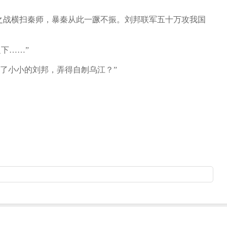
之战横扫秦师，暴秦从此一蹶不振。刘邦联军五十万攻我国
下……”
了小小的刘邦，弄得自刎乌江？”