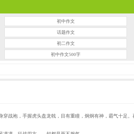
初中作文
话题作文
初二作文
初中作文500字
身穿战袍，手握虎头盘龙戟，目有重瞳，炯炯有神，霸气十足。
风凛凛，征战四方——却都是死不服气。