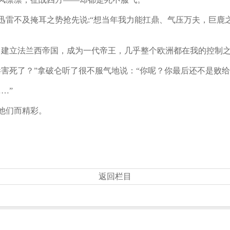
迅雷不及掩耳之势抢先说:“想当年我力能扛鼎、气压万夫，巨鹿
，建立法兰西帝国，成为一代帝王，几乎整个欧洲都在我的控制之
害死了？”拿破仑听了很不服气地说：“你呢？你最后还不是败给
…”
他们而精彩。
返回栏目