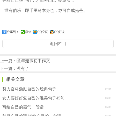
先对自己狠下心，才能将自己“铸成器”。
世有伯乐，即千里马本身也，亦可自成光芒。
分享到：
微信
QQ空间
QQ好友
返回栏目
上一篇：
童年趣事初中作文
下一篇：没有了
相关文章
努力奋斗勉励自己的经典句子
07-04
女人要好好爱自己的唯美句子45句
06-02
写给自己的霸气一段话
05-30