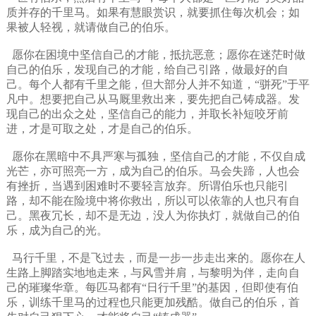
质并存的千里马。如果有慧眼赏识，就要抓住每次机会；如
果被人轻视，就请做自己的伯乐。
愿你在困境中坚信自己的才能，抵抗恶意；愿你在迷茫时做
自己的伯乐，发现自己的才能，给自己引路，做最好的自
己。每个人都有千里之能，但大部分人并不知道，“骈死”于平
凡中。想要把自己从马厩里救出来，要先把自己铸成器。发
现自己的出众之处，坚信自己的能力，并取长补短咬牙前
进，才是可取之处，才是自己的伯乐。
愿你在黑暗中不具严寒与孤独，坚信自己的才能，不仅自成
光芒，亦可照亮一方，成为自己的伯乐。马会失蹄，人也会
有挫折，当遇到困难时不要轻言放弃。所谓伯乐也只能引
路，却不能在险境中将你救出，所以可以依靠的人也只有自
己。黑夜冗长，却不是无边，没人为你执灯，就做自己的伯
乐，成为自己的光。
马行千里，不是飞过去，而是一步一步走出来的。愿你在人
生路上脚踏实地地走来，与风雪并肩，与黎明为伴，走向自
己的璀璨华章。每匹马都有“日行千里”的基因，但即使有伯
乐，训练千里马的过程也只能更加残酷。做自己的伯乐，首