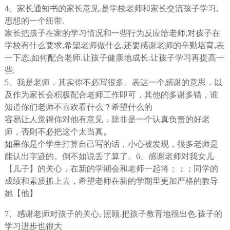
4、家长通知书的家长意见.是学校老师和家长交流孩子学习,
思想的一个纽带.
家长把孩子在家的学习情况和一些行为反应给老师,对孩子在
学校有什么要求,希望老师做什么,还要感谢老师的辛勤培育,表
一下态,如何配合老师.让孩子健康地成长.让孩子学习再提高一
些.
5、我是老师，其实你不必写很多。表达一个感谢的意思，以
及作为家长会积极配合老师工作即可，其他的多谢多错，谁
知道你们老师不喜欢看什么？希望什么的
容易让人觉得你对他有意见，除非是一个认真负责的好老
师，否则不必把这个太当真。
如果你是个学生打算自己写的话，小心被发现，很多老师是
能认出字迹的。倒不如说丢了算了。6、感谢老师对我女儿
【儿子】的关心，在新的学期会和老师一起将；；；同学的
成绩和素质抓上去，希望老师在新的学期里更加严格的教导
她【他】
7、感谢老师对孩子的关心, 照顾.把孩子教育地很出色.孩子的
学习进步也很大