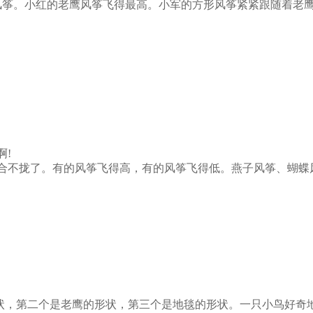
筝。小红的老鹰风筝飞得最高。小军的方形风筝紧紧跟随着老鹰
!
合不拢了。有的风筝飞得高，有的风筝飞得低。燕子风筝、蝴蝶
第二个是老鹰的形状，第三个是地毯的形状。一只小鸟好奇地看