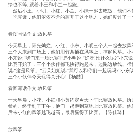
绿也不等, 跟着小王和小兰一起跑。
然后小王、小明、小红、小兰、小绿一起去吃饭，他们不
吃完饭，他们依依不舍的离开了这个地方，她们度过了一个
看图写话作文:放风筝
今天早上，阳光灿烂。小红、小东、小明三个人一起去放风
三个人来到广场上，他们用竹条插在风筝上，撑起风筝。小明
小东说:“我们来一场比赛吧!”小明说:“好呀!比什么呢?”小
比赛开始了，三个小伙伴都飞快得跑起来，边跑边放线。很快
说:“这是风筝。”云朵姐姐说:“我可以和你们一起玩吗?”小
三个小伙伴今天玩得真开心!【杨喆】
看图写话作文:放风筝
一天早晨，小花、小红和小黄约定今天下午比赛放风筝。所
状的。终于到了下午，他们一起跑到草地上比赛放风筝。他
后来小红的风筝越飞越高，最后赢得了比赛。【陈佳琦】
放风筝