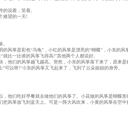
停的说着，笑着。
难望的一天!
筝。
的风筝是彩色“乌龟”，小红的风筝是漂亮的“蝴蝶”，小东的风
东说:“就比一比谁的风筝飞得高!”其他两个人都说好。
，他们的风筝越飞越高。突然，小东的风筝落下来了，原来是碰
东说:“可以呀!”小东的风筝又飞起来了，飞到了云朵姐姐的身旁。
以，他们吃好早餐就去做他们的风筝了。小花做的风筝是蝴蝶形
们把风筝放飞到蓝天上。可是一阵大风吹来，小黄的风筝在空中