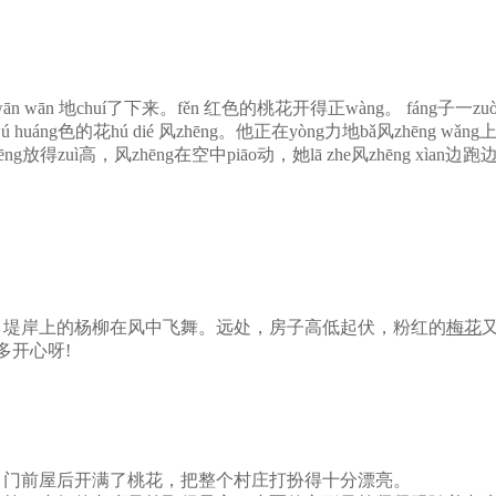
 wān wān 地chuí了下来。fěn 红色的桃花开得正wàng。 fáng
ng色的花hú dié 风zhēng。他正在yòng力地bǎ风zhēng wǎn
g放得zuì高，风zhēng在空中piāo动，她lā zhe风zhēng xìan
，堤岸上的杨柳在风中飞舞。远处，房子高低起伏，粉红的
梅花
多开心呀!
门前屋后开满了桃花，把整个村庄打扮得十分漂亮。