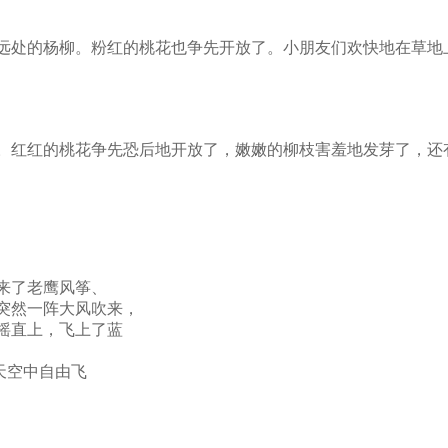
远处的杨柳。粉红的桃花也争先开放了。小朋友们欢快地在草地
。红红的桃花争先恐后地开放了，嫩嫩的柳枝害羞地发芽了，还
来了老鹰风筝、
突然一阵大风吹来，
摇直上，飞上了蓝
天空中自由飞