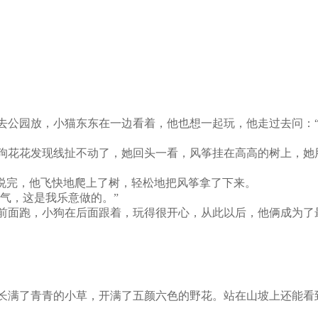
去公园放，小猫东东在一边看着，他也想一起玩，他走过去问：“
狗花花发现线扯不动了，她回头一看，风筝挂在高高的树上，她
”说完，他飞快地爬上了树，轻松地把风筝拿了下来。
客气，这是我乐意做的。”
前面跑，小狗在后面跟着，玩得很开心，从此以后，他俩成为了
长满了青青的小草，开满了五颜六色的野花。站在山坡上还能看