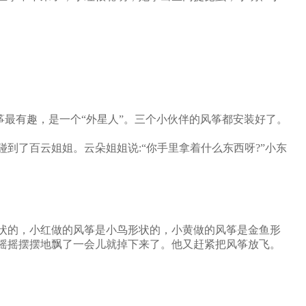
筝最有趣，是一个“外星人”。三个小伙伴的风筝都安装好了。
到了百云姐姐。云朵姐姐说:“你手里拿着什么东西呀?”小东
状的，小红做的风筝是小鸟形状的，小黄做的风筝是金鱼形
摇摇摆摆地飘了一会儿就掉下来了。他又赶紧把风筝放飞。