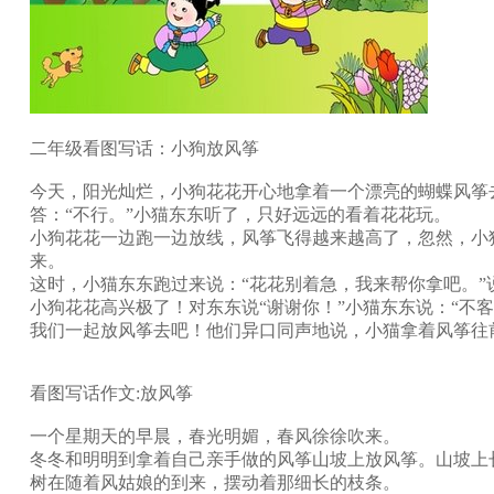
二年级看图写话：小狗放风筝
今天，阳光灿烂，小狗花花开心地拿着一个漂亮的蝴蝶风筝
答：“不行。”小猫东东听了，只好远远的看着花花玩。
小狗花花一边跑一边放线，风筝飞得越来越高了，忽然，小
来。
这时，小猫东东跑过来说：“花花别着急，我来帮你拿吧。
小狗花花高兴极了！对东东说“谢谢你！”小猫东东说：“不
我们一起放风筝去吧！他们异口同声地说，小猫拿着风筝往
看图写话作文:放风筝
一个星期天的早晨，春光明媚，春风徐徐吹来。
冬冬和明明到拿着自己亲手做的风筝山坡上放风筝。山坡上
树在随着风姑娘的到来，摆动着那细长的枝条。