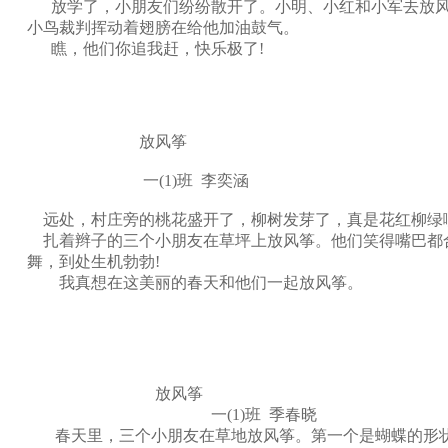
放学了，小朋友们纷纷散开了。小明、小红和小军去放风
小鸟裁判挥动着翅膀在给他加油鼓气。
瞧，他们你追我赶，快乐极了!
放风筝
一(1)班 李奕涵
远处，村庄旁的桃花盛开了，柳树发芽了，真是花红柳绿啊
扎着辫子的三个小朋友在草坪上放风筝。他们笑得嘴巴都
舞，到处生机勃勃!
我真想在这美丽的春天和他们一起放风筝。
放风筝
一(1)班 季春晓
春天里，三个小朋友在草地放风筝。第一个是蝴蝶的形状，