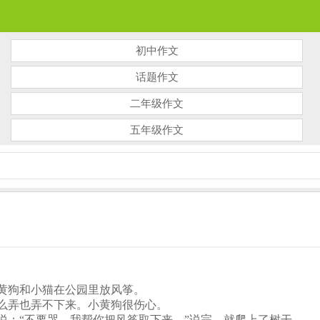
初中作文
话题作文
二年级作文
五年级作文
黄狗和小猫在公园里放风筝。
么弄也弄不下来。小黄狗很伤心。
说：“不要哭，我帮你把风筝取下来。”说完，就爬上了树干。