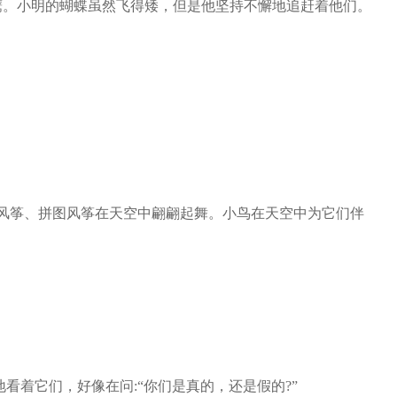
。小明的蝴蝶虽然飞得矮，但是他坚持不懈地追赶着他们。
风筝、拼图风筝在天空中翩翩起舞。小鸟在天空中为它们伴
着它们，好像在问:“你们是真的，还是假的?”