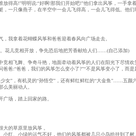
谁放得高!”明明说:“好啊!那我们开始吧!”他们拿出风筝，一
蜓，一只像燕子，在半空中一会儿飞得高，一会儿飞得低。他们
气，我拿着花蝴蝶风筝和爸爸迎着春风向广场走去。
。花儿竞相开放，争先恐后地把芳香献给人们……(自己添加)
中竞相飞舞、争奇斗艳，地面牵动着风筝的人们在阳光下尽情欢
爸:“爸爸，我们的风筝怎么变小了?”“不是风筝变小了，而是
少女”，有机灵的“孙悟空”，还有鲜红鲜红的“大金鱼”……五
那么美丽动人。
开广场，踏上回家的路。
大的草原里放风筝 。
、小红、小绿的运气不好，他们的风筝都被几只小鸟给挂到了树