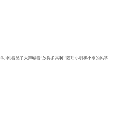
小刚看见了大声喊着“放得多高啊!”随后小明和小刚的风筝