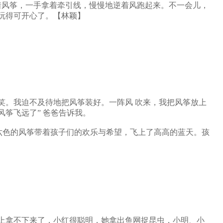
手拿着风筝，一手拿着牵引线，慢慢地逆着风跑起来。不一会儿，
玩得可开心了。【林颖】
笑。我迫不及待地把风筝装好。一阵风 吹来，我把风筝放上
风筝飞远了” 爸爸告诉我。
颜六色的风筝带着孩子们的欢乐与希望，飞上了高高的蓝天。孩
上拿不下来了，小红很聪明，她拿出鱼网捉昆虫，小明、小