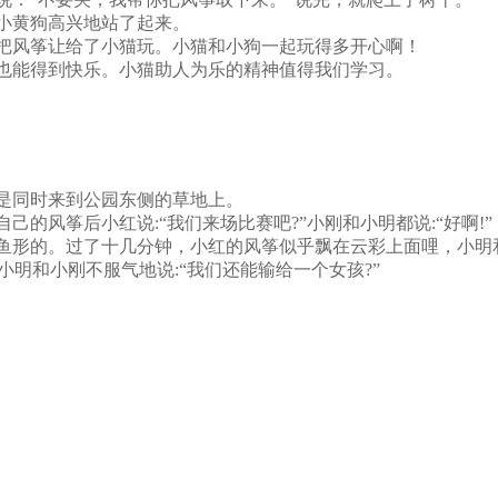
小黄狗高兴地站了起来。
把风筝让给了小猫玩。小猫和小狗一起玩得多开心啊！
也能得到快乐。小猫助人为乐的精神值得我们学习。
是同时来到公园东侧的草地上。
的风筝后小红说:“我们来场比赛吧?”小刚和小明都说:“好啊!”
鱼形的。过了十几分钟，小红的风筝似乎飘在云彩上面哩，小明和
小明和小刚不服气地说:“我们还能输给一个女孩?”