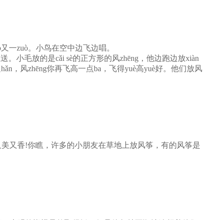
子一zuò又一zuò。小鸟在空中边飞边唱。
g上送。小毛放的是cǎi sè的正方形的风zhēng，他边跑边放xiàn
边跑边hǎn，风zhēng你再飞高一点ba，飞得yuè高yuè好。他们放风
又美又香!你瞧，许多的小朋友在草地上放风筝，有的风筝是