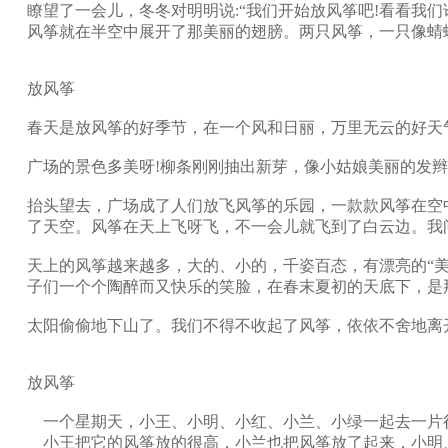
瞭望了一会儿，冬冬对明明说:“我们开始放风筝吧!看看我们
风筝就在半空中展开了那美丽的翅膀。两只风筝，一只像蜻
放风筝
春天是放风筝的好季节，在一个风和日丽，万里无云的好天
广场的景色多美呀!柳条刚刚抽出新芽，像小姑娘美丽的发辫
抬头望去，广场成了人们放飞风筝的乐园，一款款风筝在空
了天空。风筝在天上飞呀飞，不一会儿就飞到了白云边。我问爸
天上的风筝越来越多，大的、小的，千姿百态，有漂亮的“美
子们一个个陶醉而又快乐的笑脸，在春末夏初的天底下，是
太阳偷偷地下山了。我们不得不收起了风筝，依依不舍地离
放风筝
一个星期天，小王、小明、小红、小兰、小绿一起去一片很
小王把它的风筝放的很高，小兰也把风筝放了起来，小明