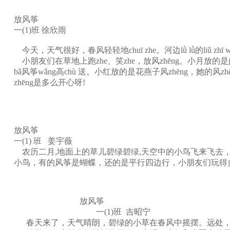
放风筝
一(1)班 徐欣雨
今天，天气很好，春风轻轻地chuī zhe。河边lǜ lǜ的liǔ zhī
小朋友们在草地上跑zhe、笑zhe，放风zhēng。小月放的是jú huá
bǎ风筝wǎng高chù 送。小红放的是花燕子风zhēng，她的风zhēn
zhēng是多么开心呀!
放风筝
一(1) 班 姜宇薇
农历二月,地面上的草儿碧绿碧绿,天空中的小鸟飞来飞去
小鸟，有的风筝是蝴蝶，还的是平行四边行，小朋友们玩得
放风筝
一(1)班 吉昭宁
春天来了，天气晴朗，碧绿的小草在春风中摇摆。远处，