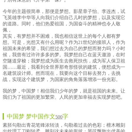
今年的主题很简单，那便是梦想。影星章子怡、李连杰，试
飞英雄李中华等人向我们介绍自己儿时的梦想，以及实现它
的道路。同时，他们热爱祖国，为国奋斗的精神也令人敬
佩，
其实，有梦想并不困难，我也相信这世上的每个人都有梦
想。可是，光想又有什么用呢？作为21世纪的接班人，作为
祖国未来的希望，我们想过去为自己的梦想而努力吗？小时
候，我曾有过许许多多的梦。我梦想自己在蓝天遨游，在时
空隧道穿梭；我梦想成为医生去救死扶伤，成为军人保卫祖
国……最近，我看到全世界那奇形怪状的建筑，便想成为一
名建筑设计师。然而现在，我要向这个目标去努力，去挑
战，实现这个建筑梦，为国家的角角落落增添一份光彩。
我的梦，中国梦！相信我们少年的梦，就是祖国的未来。让
我们为了祖国的更加繁荣、人民的更加幸福去实现梦想吧。
中国梦 梦中国作文
字
500
素胚勾勒出青花笔锋浓转淡，勾勒着过去的色彩；檀木雕刻
出纹理工刀刚转柔，雕刻这未来的形状；琴弦飘散出优美的