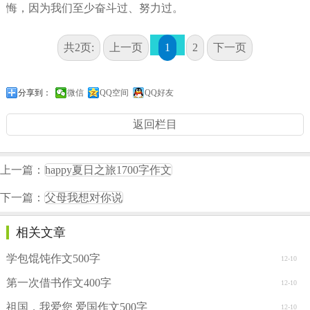
悔，因为我们至少奋斗过、努力过。
共2页:
上一页
1
2
下一页
分享到：
微信
QQ空间
QQ好友
返回栏目
上一篇：
happy夏日之旅1700字作文
下一篇：
父母我想对你说
相关文章
学包馄饨作文500字
12-10
第一次借书作文400字
12-10
祖国，我爱您 爱国作文500字
12-10