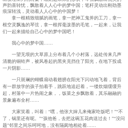
声韵喜转忧，飘散着人人心中的梦中国；笔杆灵动出刚劲墨
痕深转浅，灵动着人人心中的中国梦！
拿一根精致细腻的画笔，拿一把神工鬼斧的工刀，拿一
根空灵飘逸的琴弦，拿一根挥毫泼墨的毛笔，一起来，让我
们一起来描绘自己心中的梦中国吧！
我心中的梦中国……
一望无垠的大草原上分布着几个小村落，远处传来几声
清脆的铜铃声，被风卷起的黑夹克挡住了阳光，在地下投成
一片阴影……
一只斑斓的蝴蝶扇动着翅膀在阳光下闪动地飞着，背后
有一群放学的孩子拍着手，跳跃地追赶着，一缕炊烟缓缓升
起，村落中一片热闹之象，，饭菜之乡飘散着，其乐融融的
景象遍布全村……
大家笑着，叫着：“嘿，他张大婶儿来俺家吃饭吧！”“不
了，锅里还有呢。”“孩他爸，去把这碗五花肉送过去！”“没问
题”邻里之间乐呵呵地，没有隔阂地相处着……