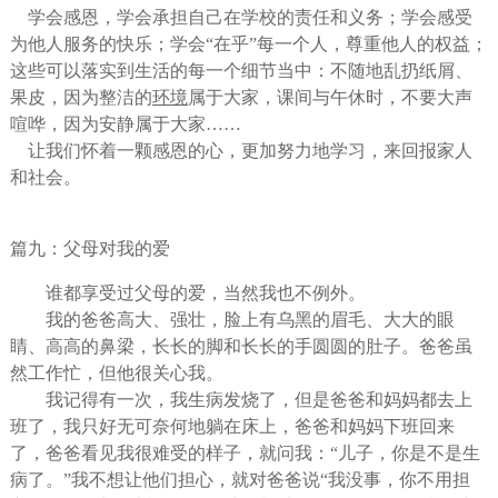
学会感恩，学会承担自己在学校的责任和义务；学会感受
为他人服务的快乐；学会“在乎”每一个人，尊重他人的权益；
这些可以落实到生活的每一个细节当中：不随地乱扔纸屑、
果皮，因为整洁的
环境
属于大家，课间与午休时，不要大声
喧哗，因为安静属于大家……
让我们怀着一颗感恩的心，更加努力地学习，来回报家人
和社会。
篇九：父母对我的爱
谁都享受过父母的爱，当然我也不例外。
我的爸爸高大、强壮，脸上有乌黑的眉毛、大大的眼
睛、高高的鼻梁，长长的脚和长长的手圆圆的肚子。爸爸虽
然工作忙，但他很关心我。
我记得有一次，我生病发烧了，但是爸爸和妈妈都去上
班了，我只好无可奈何地躺在床上，爸爸和妈妈下班回来
了，爸爸看见我很难受的样子，就问我：“儿子，你是不是生
病了。”我不想让他们担心，就对爸爸说“我没事，你不用担