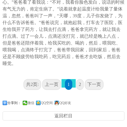
心。”爸爸看了看我说：“不对，我看你脸色发白，说话的时候
有气无力的，肯定生病了。”说着就拿起温度计给我量了量体
温，忽然，爸爸叫了一声，“天哪，39度，儿子你发烧了，为
什么不告诉爸爸。”爸爸说完，就抱起我，打车去了医院，医
生给我开了药方，让我去打点滴，爸爸拿完药方，就让我去
打点滴。过了一会儿，点滴还没打完，就已经是晚上八点，
但是爸爸还陪伴着我，给我买吃的、喝的，然后，喂我吃、
喂我喝，点滴终于打完了，爸爸带我回家，回到家后，爸爸
还是不顾疲劳给我吃药，吃完药后，爸爸才去吃饭，然后去
睡觉。
共2页:
上一页
1
2
下一页
分享到：
微信
QQ空间
QQ好友
返回栏目