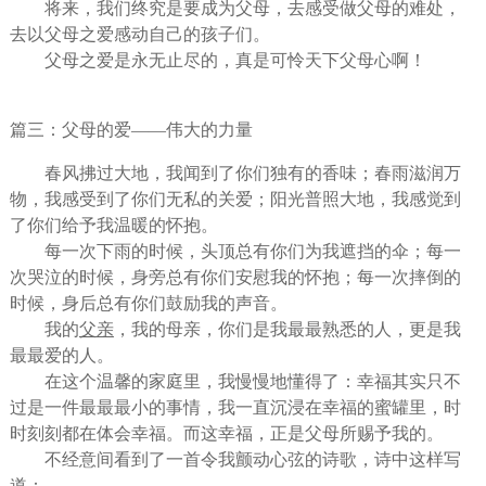
将来，我们终究是要成为父母，去感受做父母的难处，
去以父母之爱感动自己的孩子们。
父母之爱是永无止尽的，真是可怜天下父母心啊！
篇三：父母的爱——伟大的力量
春风拂过大地，我闻到了你们独有的香味；春雨滋润万
物，我感受到了你们无私的关爱；阳光普照大地，我感觉到
了你们给予我温暖的怀抱。
每一次下雨的时候，头顶总有你们为我遮挡的伞；每一
次哭泣的时候，身旁总有你们安慰我的怀抱；每一次摔倒的
时候，身后总有你们鼓励我的声音。
我的
父亲
，我的母亲，你们是我最最熟悉的人，更是我
最最爱的人。
在这个温馨的家庭里，我慢慢地懂得了：幸福其实只不
过是一件最最最小的事情，我一直沉浸在幸福的蜜罐里，时
时刻刻都在体会幸福。而这幸福，正是父母所赐予我的。
不经意间看到了一首令我颤动心弦的诗歌，诗中这样写
道：